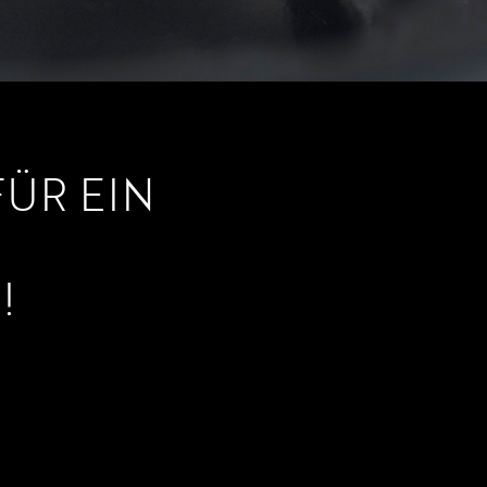
FÜR EIN
!