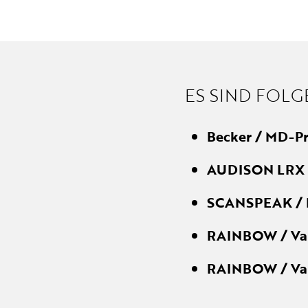
ES SIND FOLG
Becker / MD-P
AUDISON LRX 
SCANSPEAK / 
RAINBOW / Va
RAINBOW / Va