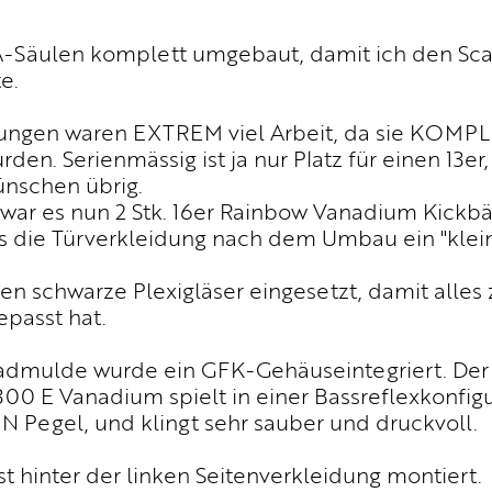
A-Säulen komplett umgebaut, damit ich den Sc
e.
dungen waren EXTREM viel Arbeit, da sie KOMP
den. Serienmässig ist ja nur Platz für einen 13er
ünschen übrig.
war es nun 2 Stk. 16er Rainbow Vanadium Kickbä
ss die Türverkleidung nach dem Umbau ein "klein
en schwarze Plexigläser eingesetzt, damit alles
epasst hat.
radmulde wurde ein GFK-Gehäuseintegriert. De
0 E Vanadium spielt in einer Bassreflexkonfig
Pegel, und klingt sehr sauber und druckvoll.
st hinter der linken Seitenverkleidung montiert.