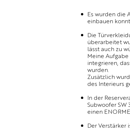
Es wurden die 
einbauen konnt
Die Türverklei
überarbeitet wur
lässt auch zu w
Meine Aufgabe 
integrieren, da
wurden.
Zusätzlich wurd
des Interieurs g
In der Reserve
Subwoofer SW 30
einen ENORMEN 
Der Verstärker i