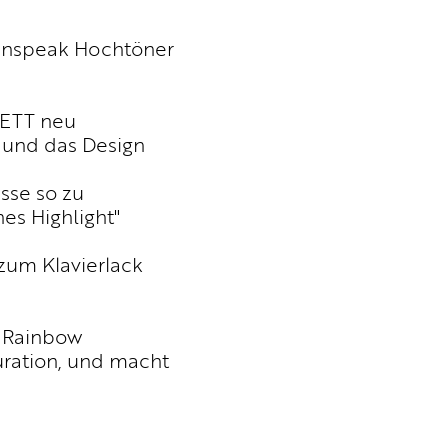
anspeak Hochtöner
LETT neu
, und das Design
sse so zu
es Highlight"
 zum Klavierlack
r Rainbow
uration, und macht