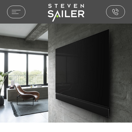
HOME ENTERTAINMENT
LEISTUNGEN
REFERENZEN
AUSZEICHNUNGEN
PHILOSOPHIE
PRESSE
NEWS
BROCHURE.PDF
CAR ENTERTAINMENT
SOUND & AKUSTIK
PAKETE & LÖSUNGEN
INSTALLATIONEN