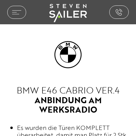
HOME ENTERTAINMENT
LEISTUNGEN
REFERENZEN
AUSZEICHNUNGEN
PHILOSOPHIE
PRESSE
NEWS
BMW E46 CABRIO VER.4
BROCHURE.PDF
ANBINDUNG AM
CAR ENTERTAINMENT
WERKSRADIO
SOUND & AKUSTIK
PAKETE & LÖSUNGEN
Es wurden die Türen KOMPLETT
überarbeitet, damit man Platz für 2 Stk.
INSTALLATIONEN