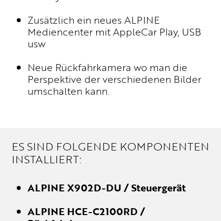
UNTERNEHMEN
Zusätzlich ein neues ALPINE
WM-TEILNAHME
Mediencenter mit AppleCar Play, USB
PHILOSOPHIE
usw
PRESSE
NEWS
Neue Rückfahrkamera wo man die
BROCHURE.PDF
Perspektive der verschiedenen Bilder
umschalten kann.
ES SIND FOLGENDE KOMPONENTEN
INSTALLIERT:
ALPINE X902D-DU / Steuergerät
ALPINE HCE-C2100RD /