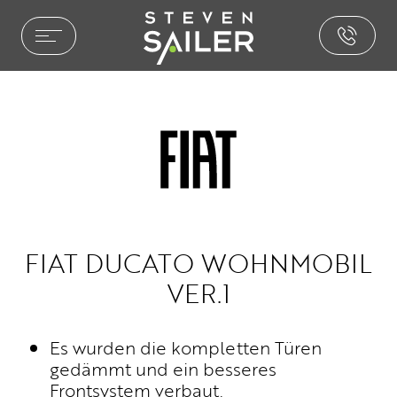
HOME ENTERTAINMENT
LEISTUNGEN
REFERENZEN
AUSZEICHNUNGEN
PHILOSOPHIE
PRESSE
NEWS
FIAT DUCATO WOHNMOBIL
BROCHURE.PDF
VER.1
CAR ENTERTAINMENT
Es wurden die kompletten Türen
SOUND & AKUSTIK
gedämmt und ein besseres
PAKETE & LÖSUNGEN
Frontsystem verbaut.
INSTALLATIONEN