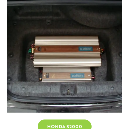
UNTERNEHMEN
WM-TEILNAHME
PHILOSOPHIE
PRESSE
NEWS
BROCHURE.PDF
HONDA S2000