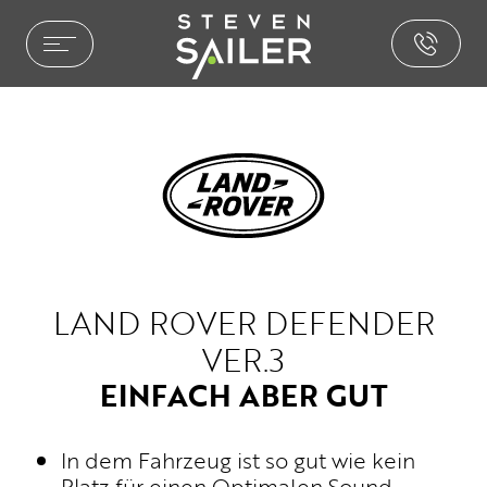
HOME ENTERTAINMENT
LEISTUNGEN
REFERENZEN
AUSZEICHNUNGEN
PHILOSOPHIE
PRESSE
NEWS
LAND ROVER DEFENDER
BROCHURE.PDF
VER.3
CAR ENTERTAINMENT
EINFACH ABER GUT
SOUND & AKUSTIK
PAKETE & LÖSUNGEN
In dem Fahrzeug ist so gut wie kein
INSTALLATIONEN
Platz für einen Optimalen Sound