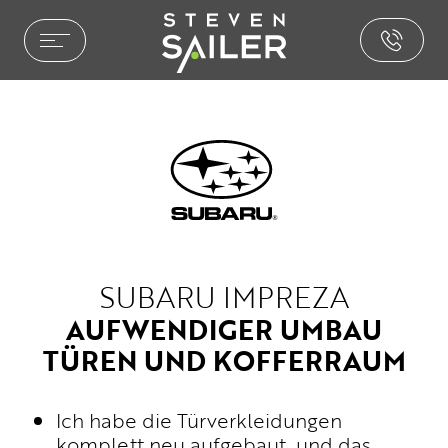
HOME ENTERTAINMENT
LEISTUNGEN
REFERENZEN
AUSZEICHNUNGEN
PHILOSOPHIE
PRESSE
NEWS
SUBARU IMPREZA
BROCHURE.PDF
AUFWENDIGER UMBAU
CAR ENTERTAINMENT
TÜREN UND KOFFERRAUM
SOUND & AKUSTIK
PAKETE & LÖSUNGEN
Ich habe die Türverkleidungen
komplett neu aufgebaut, und das
INSTALLATIONEN