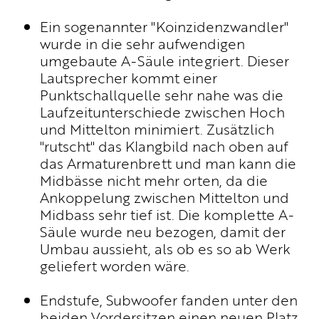
UNTERNEHMEN
Ein sogenannter "Koinzidenzwandler"
WM-TEILNAHME
wurde in die sehr aufwendigen
PHILOSOPHIE
umgebaute A-Säule integriert. Dieser
PRESSE
Lautsprecher kommt einer
NEWS
Punktschallquelle sehr nahe was die
BROCHURE.PDF
Laufzeitunterschiede zwischen Hoch
und Mittelton minimiert. Zusätzlich
"rutscht" das Klangbild nach oben auf
das Armaturenbrett und man kann die
Midbässe nicht mehr orten, da die
Ankoppelung zwischen Mittelton und
Midbass sehr tief ist. Die komplette A-
Säule wurde neu bezogen, damit der
Umbau aussieht, als ob es so ab Werk
geliefert worden wäre.
Endstufe, Subwoofer fanden unter den
beiden Vordersitzen einen neuen Platz.