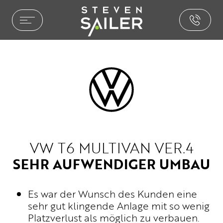
HOME ENTERTAINMENT
LEISTUNGEN
REFERENZEN
AUSZEICHNUNGEN
PHILOSOPHIE
PRESSE
NEWS
VW T6 MULTIVAN VER.4
BROCHURE.PDF
SEHR AUFWENDIGER UMBAU
CAR ENTERTAINMENT
Es war der Wunsch des Kunden eine
SOUND & AKUSTIK
sehr gut klingende Anlage mit so wenig
PAKETE & LÖSUNGEN
Platzverlust als möglich zu verbauen.
INSTALLATIONEN